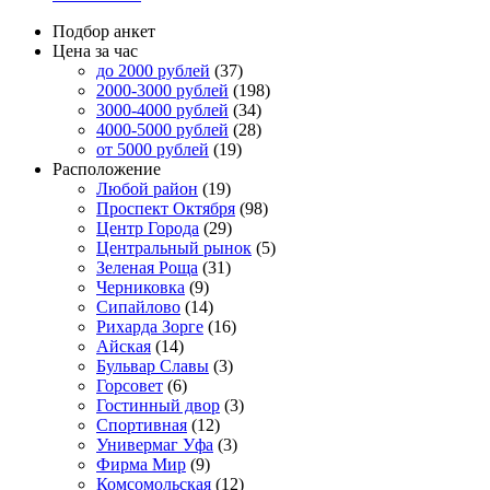
Подбор анкет
Цена за час
до 2000 рублей
(37)
2000-3000 рублей
(198)
3000-4000 рублей
(34)
4000-5000 рублей
(28)
от 5000 рублей
(19)
Расположение
Любой район
(19)
Проспект Октября
(98)
Центр Города
(29)
Центральный рынок
(5)
Зеленая Роща
(31)
Черниковка
(9)
Сипайлово
(14)
Рихарда Зорге
(16)
Айская
(14)
Бульвар Славы
(3)
Горсовет
(6)
Гостинный двор
(3)
Спортивная
(12)
Универмаг Уфа
(3)
Фирма Мир
(9)
Комсомольская
(12)