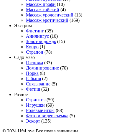
Массаж профи
(10)
Массаж тайский
(4)
Массаж урологический
(13)
Массаж эротический
(169)
Экстрим
Фистинг
(35)
Анилингус
(10)
Золотой дождь
(15)
Копро
(1)
Страпон
(78)
Садо-мазо
Госпожа
(33)
Доминирование
(70)
Порка
(8)
Рабыня
(2)
Связывание
(5)
Фетиш
(52)
Разное
Стриптиз
(59)
Игрушки
(69)
Ролевые игры
(88)
Фото и видео съемка
(5)
Эскорт
(135)
© 2024 UfaLove Все права защищены.