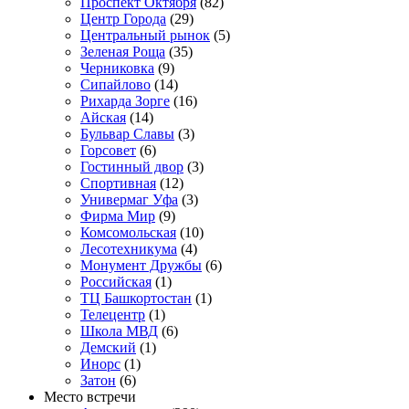
Проспект Октября
(82)
Центр Города
(29)
Центральный рынок
(5)
Зеленая Роща
(35)
Черниковка
(9)
Сипайлово
(14)
Рихарда Зорге
(16)
Айская
(14)
Бульвар Славы
(3)
Горсовет
(6)
Гостинный двор
(3)
Спортивная
(12)
Универмаг Уфа
(3)
Фирма Мир
(9)
Комсомольская
(10)
Лесотехникума
(4)
Монумент Дружбы
(6)
Российская
(1)
ТЦ Башкортостан
(1)
Телецентр
(1)
Школа МВД
(6)
Демский
(1)
Инорс
(1)
Затон
(6)
Место встречи